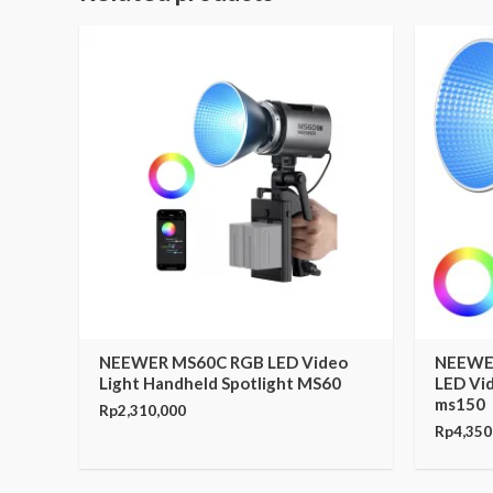
NEEWER MS60C RGB LED Video
NEEWE
Light Handheld Spotlight MS60
LED Vi
ms150
Rp
2,310,000
Rp
4,350