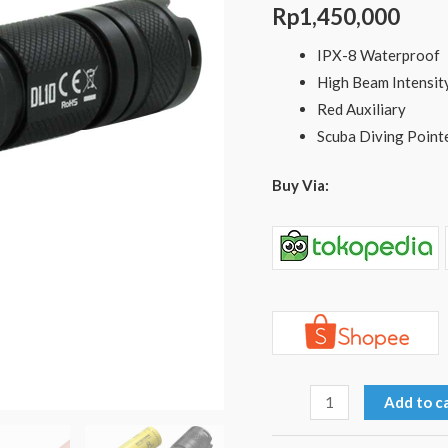
LED
Rp
1,450,000
up
IPX-8 Waterproof
to
High Beam Intensit
30m
Red Auxiliary
Under
Scuba Diving Point
Water
quantity
Buy Via:
Add to c