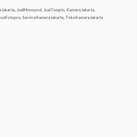
aJakarta
,
JualMonopod
,
JualTongsis
,
KameraJakarta
,
odFotopro
,
ServiceKameraJakarta
,
TokoKameraJakarta