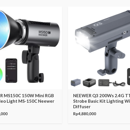
R MS150C 150W Mini RGB
NEEWER Q3 200Ws 2.4G TT
deo Light MS-150C Neewer
Strobe Basic Kit Lighting W
Diffuser
,000
Rp
4,880,000