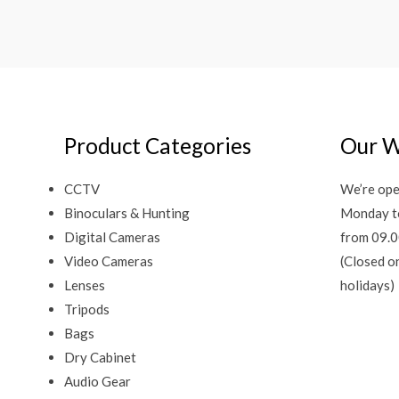
Product Categories
Our W
CCTV
We’re ope
Binoculars & Hunting
Monday t
Digital Cameras
from 09.0
Video Cameras
(Closed o
Lenses
holidays)
Tripods
Bags
Dry Cabinet
Audio Gear