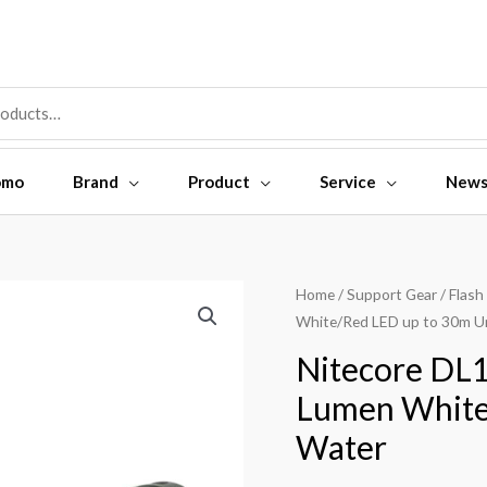
omo
Brand
Product
Service
New
Nitecore
Home
/
Support Gear
/
Flash
White/Red LED up to 30m U
DL10
Diving
Nitecore DL1
Flashlight
Lumen White
1000
Water
Lumen
White/Red