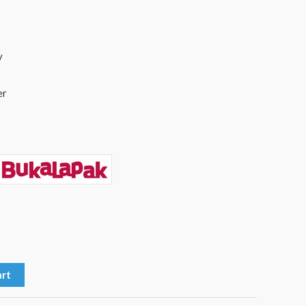
y
er
art