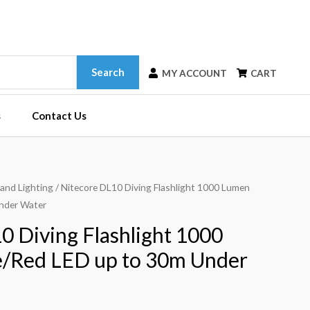
Search
MY ACCOUNT
CART
s
Contact Us
 and Lighting
/ Nitecore DL10 Diving Flashlight 1000 Lumen
nder Water
0 Diving Flashlight 1000
/Red LED up to 30m Under