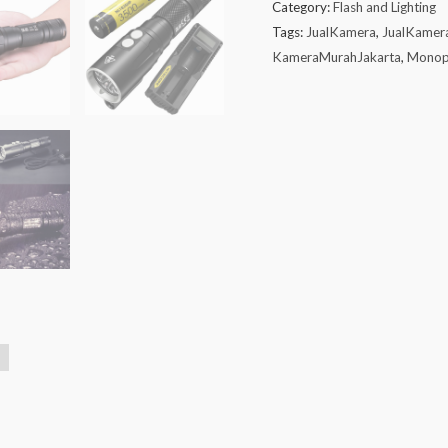
Category:
Flash and Lighting
Tags:
JualKamera
,
JualKamer
KameraMurahJakarta
,
Monop